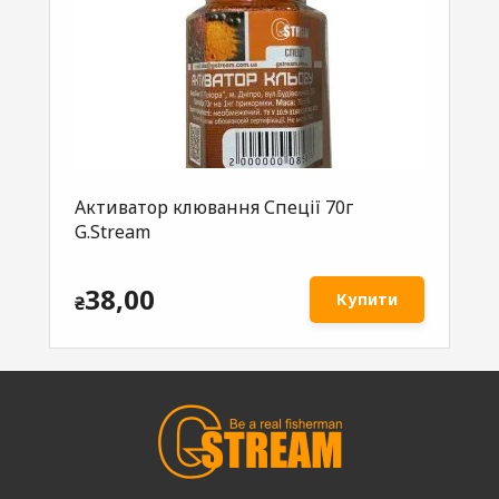
Активатор клювання Спеції 70г
Ак
G.Stream
G.
38,00
Купити
₴
₴