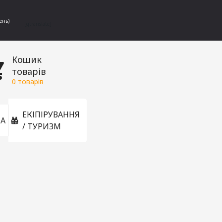
ень)
[gtranslate]
Кошик
товарів
0
товарів
ЕКІПІРУВАННЯ
А
/ ТУРИЗМ