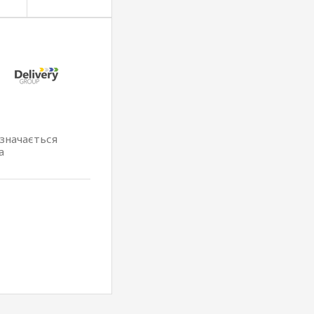
изначається
а