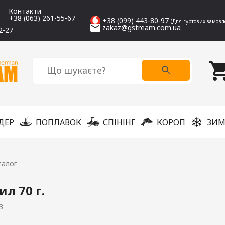
Контакти
+38 (063) 261-55-67
+38 (099) 443-80-97
(Для гуртових замовл
zakaz@gstream.com.ua
2-27
ДЕР
ПОПЛАВОК
СПІНІНГ
КОРОП
ЗИМ
талог
ил 70 г.
3