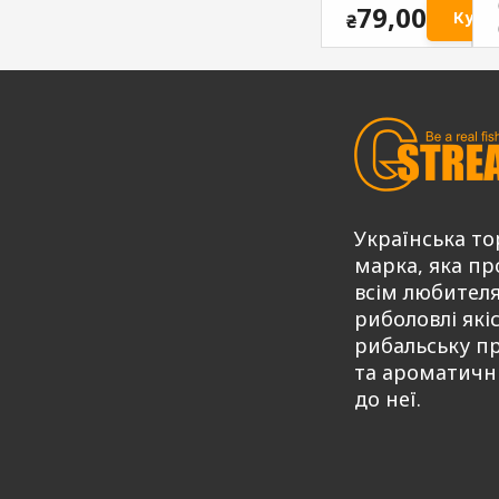
79,00
Купи
₴
Українська то
марка, яка пр
всім любител
риболовлі які
рибальську п
та ароматичн
до неї.