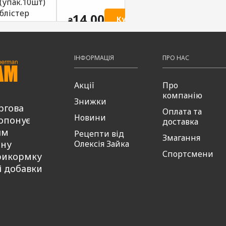
(упак.10шт)
ти
блістер
14,00
Купити
₴
26,00
Купити
₴
ІНФОРМАЦІЯ
ПРО НАС
Акції
Про
компанію
Знижки
ргова
Оплата та
Новини
опонує
доставка
ям
Рецепти від
Змагання
сну
Олексія Зайка
Спортсмени
рикормку
і добавки