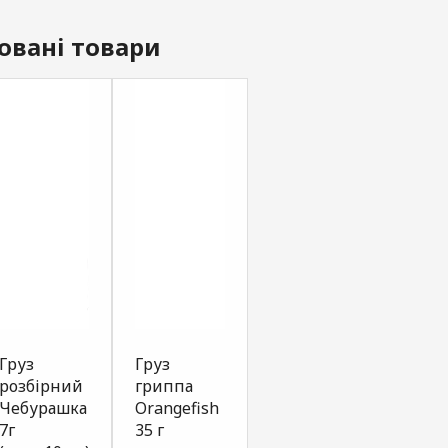
овані товари
Груз
Груз
розбірний
гриппа
Чебурашка
Orangefish
7г
35 г