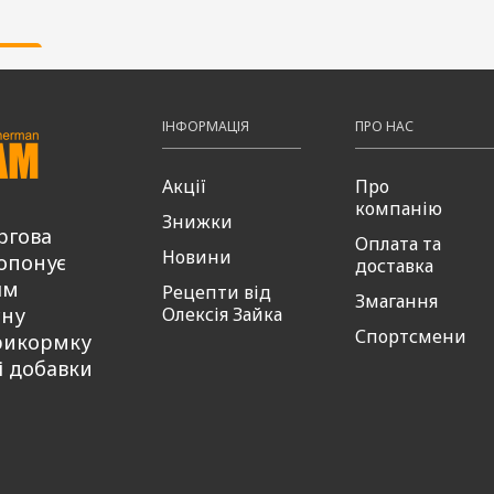
ти
ІНФОРМАЦІЯ
ПРО НАС
Акції
Про
компанію
Знижки
ргова
Оплата та
Новини
опонує
доставка
ям
Рецепти від
Змагання
сну
Олексія Зайка
Спортсмени
рикормку
і добавки