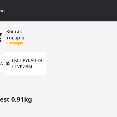
ень)
[gtranslate]
Кошик
товарів
0
товарів
ЕКІПІРУВАННЯ
А
/ ТУРИЗМ
est 0,91kg