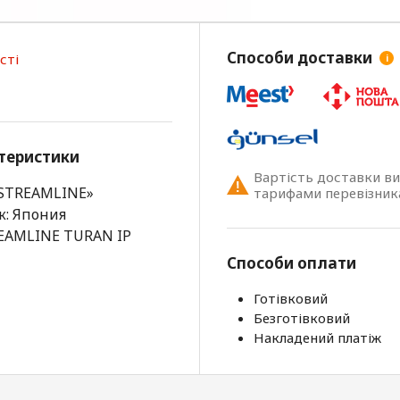
Способи доставки
сті
i
теристики
Вартість доставки в
«STREAMLINE»
тарифами перевізник
к: Япония
TREAMLINE TURAN IP
Способи оплати
Готівковий
Безготівковий
Накладений платіж