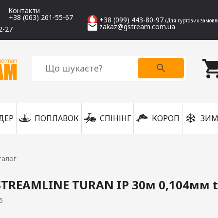
Контакти
+38 (063) 261-55-67
+38 (099) 443-80-97
(Для гуртових замовл
zakaz@gstream.com.ua
2-27
ДЕР
ПОПЛАВОК
СПІНІНГ
КОРОП
ЗИМ
талог
STREAMLINE TURAN IP 30м 0,104мм t
5