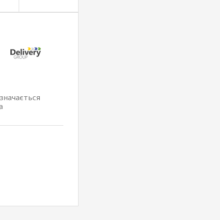
изначається
а