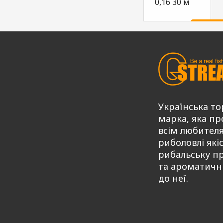
0,16 30 м
81,00
Купи
₴
Українська то
марка, яка пр
всім любител
риболовлі які
рибальську п
та ароматичн
до неї.