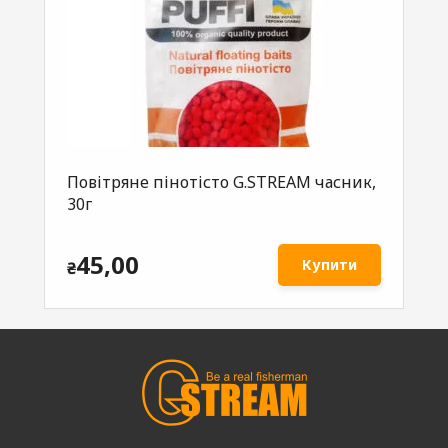
Повітряне пінотісто G.STREAM часник,
30г
45,00
Купити
₴