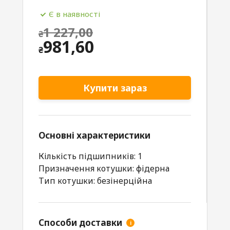
Є в наявності
1 227,00
₴
Original
981,60
₴
price
Current
was:
price
Купити зараз
₴1
is:
227,00.
₴981,60.
Основні характеристики
Кількість підшипників: 1
Призначення котушки: фідерна
Тип котушки: безінерційна
Способи доставки
i