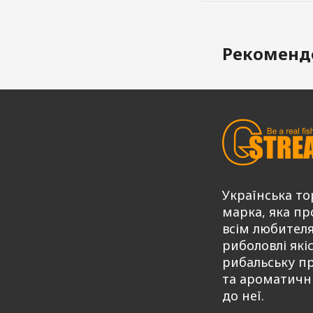
Рекоменд
Українська то
марка, яка пр
всім любител
риболовлі які
рибальську п
та ароматичн
до неї.