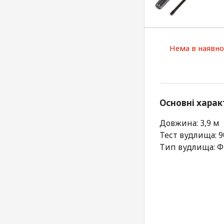
Нема в наявно
Основні харак
Довжина: 3,9 м
Тест вудлища: 9
Тип вудлища: Ф