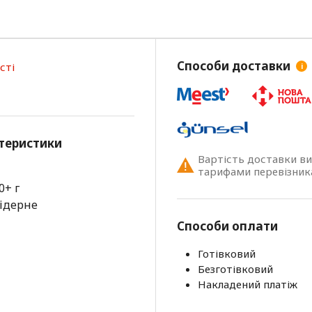
Способи доставки
сті
i
теристики
Вартість доставки в
тарифами перевізник
0+ г
ідерне
Способи оплати
Готівковий
Безготівковий
Накладений платіж