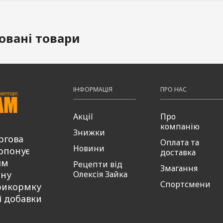
овані товари
ІНФОРМАЦІЯ
ПРО НАС
Акції
Про
компанію
Знижки
ргова
Оплата та
Новини
опонує
доставка
ям
Рецепти від
Змагання
сну
Олексія Зайка
Спортсмени
рикормку
і добавки