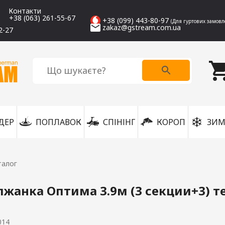
Контакти
+38 (063) 261-55-67
+38 (099) 443-80-97
(Для гуртових замовл
zakaz@gstream.com.ua
2-27
ДЕР
ПОПЛАВОК
СПІНІНГ
КОРОП
ЗИМ
талог
жанка Оптима 3.9м (3 секции+3) те
014