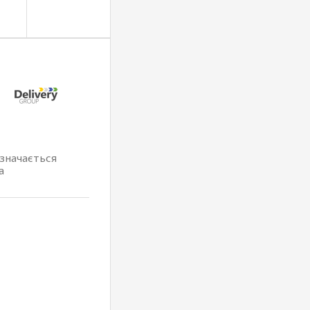
изначається
а