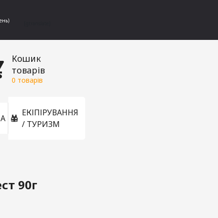
ень)
[gtranslate]
Кошик
товарів
0
товарів
ЕКІПІРУВАННЯ
А
/ ТУРИЗМ
ст 90г