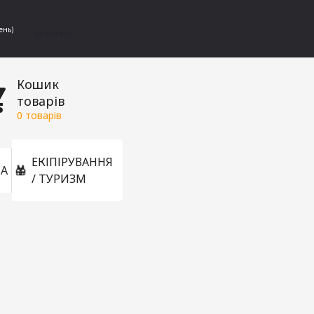
ень)
[gtranslate]
Кошик
товарів
0
товарів
ЕКІПІРУВАННЯ
А
/ ТУРИЗМ