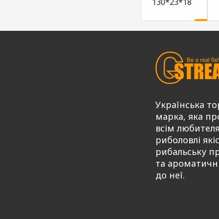
130*23*18
531,00
Ку
₴
Українська то
марка, яка пр
всім любител
риболовлі які
рибальську п
та ароматичн
до неї.