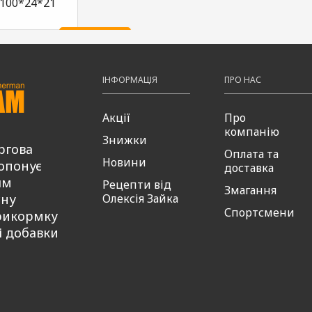
100*24*21
697,00
пити
Купити
₴
ІНФОРМАЦІЯ
ПРО НАС
Акції
Про
компанію
Знижки
ргова
Оплата та
Новини
опонує
доставка
ям
Рецепти від
Змагання
сну
Олексія Зайка
Спортсмени
рикормку
і добавки