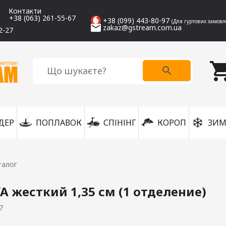
Контакти
+38 (063) 261-55-67
+38 (099) 443-80-97
(Для гуртових замовл
zakaz@gstream.com.ua
2-27
ДЕР
ПОПЛАВОК
СПІНІНГ
КОРОП
ЗИМ
талог
A жесткий 1,35 см (1 отделение)
7