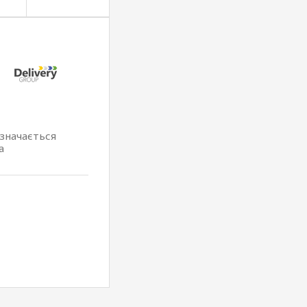
изначається
а