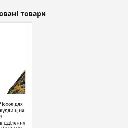
овані товари
Чохол для
вудлищ на
3
відділення