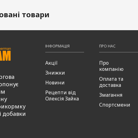
овані товари
ІНФОРМАЦІЯ
ПРО НАС
Акції
Про
компанію
Знижки
ргова
Оплата та
Новини
опонує
доставка
ям
Рецепти від
Змагання
сну
Олексія Зайка
Спортсмени
рикормку
і добавки