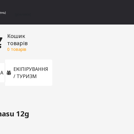
ень)
[gtranslate]
Кошик
товарів
0
товарів
ЕКІПІРУВАННЯ
А
/ ТУРИЗМ
masu 12g