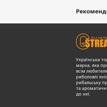
Рекоменд
Українська то
марка, яка пр
всім любител
риболовлі які
рибальську п
та ароматичн
до неї.