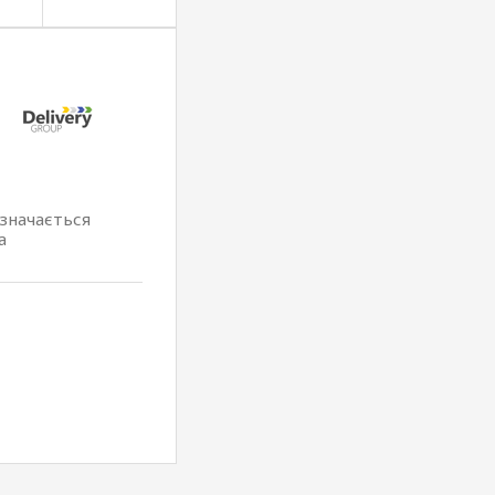
изначається
а