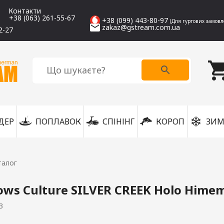
Контакти
+38 (063) 261-55-67
+38 (099) 443-80-97
(Для гуртових замовл
zakaz@gstream.com.ua
2-27
ДЕР
ПОПЛАВОК
СПІНІНГ
КОРОП
ЗИМ
талог
ows Culture SILVER CREEK Holo Hime
3