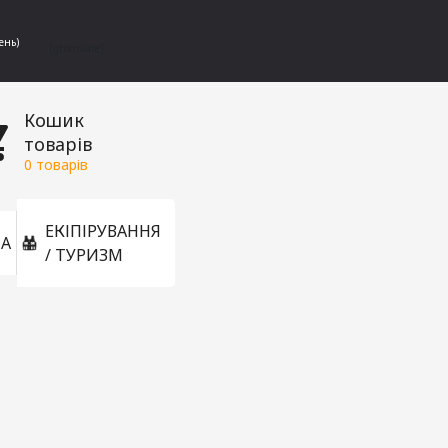
ень)
[gtranslate]
Кошик
товарів
0
товарів
ЕКІПІРУВАННЯ
А
/ ТУРИЗМ