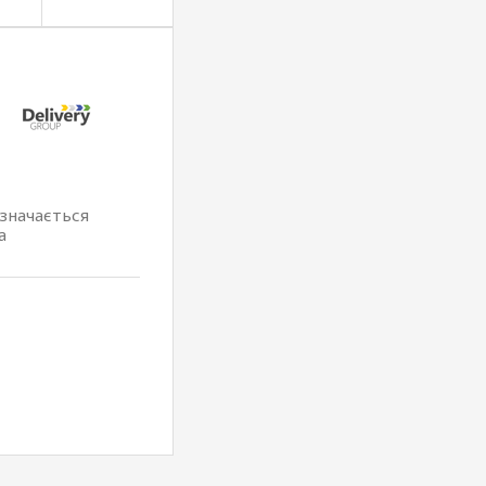
изначається
а