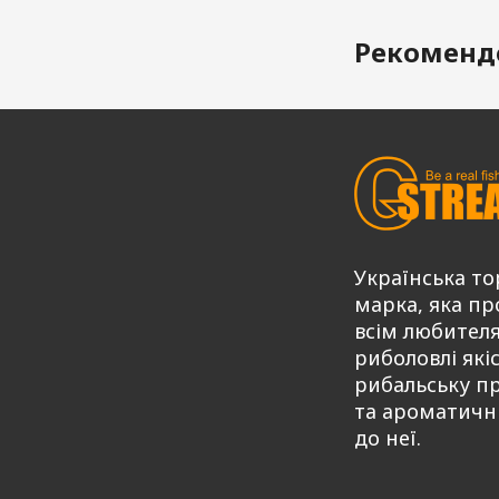
Рекоменд
Українська то
марка, яка пр
всім любител
риболовлі які
рибальську п
та ароматичн
до неї.