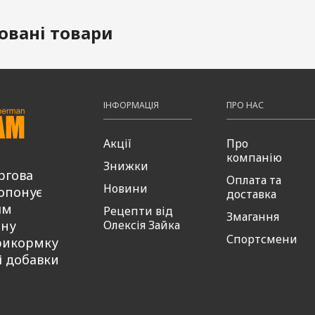
овані товари
ІНФОРМАЦІЯ
ПРО НАС
Акції
Про
компанію
Знижки
ргова
Оплата та
Новини
опонує
доставка
ям
Рецепти від
Змагання
сну
Олексія Зайка
Спортсмени
рикормку
і добавки