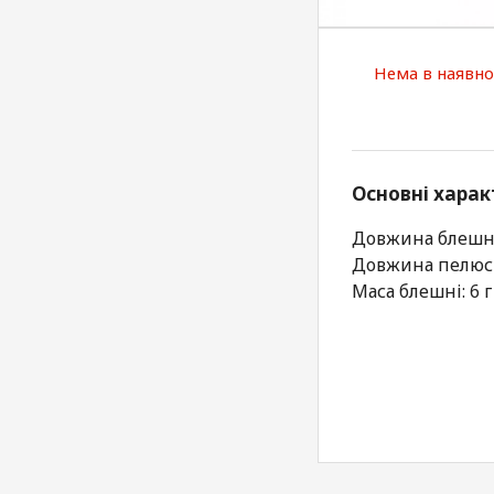
Нема в наявно
Основні харак
Довжина блешні
Довжина пелюст
Маса блешні: 6 г