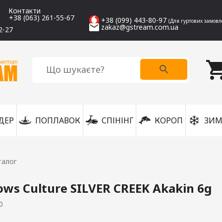
Контакти
+38 (063) 261-55-67
+38 (099) 443-80-97
(Для гуртових замовл
zakaz@gstream.com.ua
2-27
ДЕР
ПОПЛАВОК
СПІНІНГ
КОРОП
ЗИМ
талог
ws Culture SILVER CREEK Akakin 6g
0