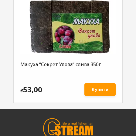
Макуха “Секрет Улова” слива 350г
Ма
53,00
Купити
₴
₴