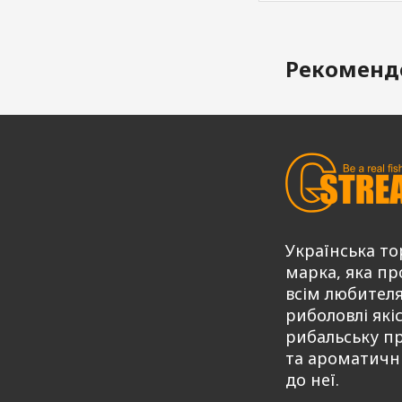
Рекоменд
Українська то
марка, яка пр
всім любител
риболовлі які
рибальську п
та ароматичн
до неї.