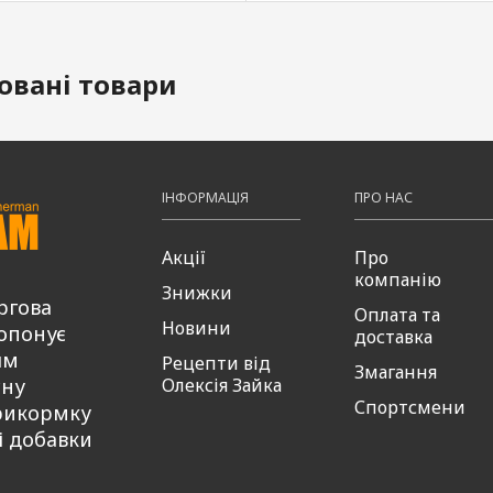
овані товари
ІНФОРМАЦІЯ
ПРО НАС
Акції
Про
компанію
Знижки
ргова
Оплата та
Новини
опонує
доставка
ям
Рецепти від
Змагання
сну
Олексія Зайка
Спортсмени
рикормку
і добавки