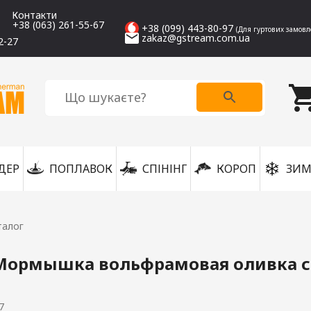
Контакти
+38 (063) 261-55-67
+38 (099) 443-80-97
(Для гуртових замовл
zakaz@gstream.com.ua
2-27
ДЕР
ПОПЛАВОК
СПІНІНГ
КОРОП
ЗИМ
талог
 Мормышка вольфрамовая оливка 
7