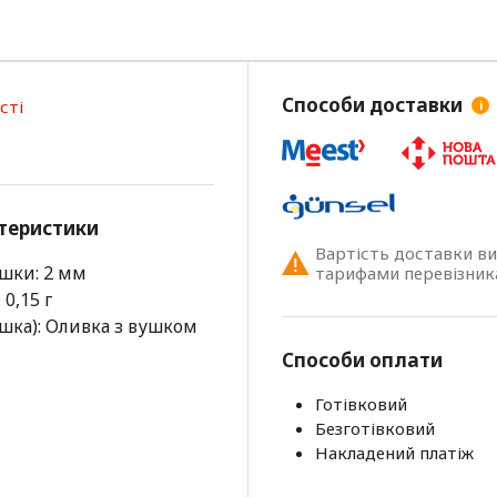
Способи доставки
сті
i
теристики
Вартість доставки в
шки: 2 мм
тарифами перевізник
0,15 г
ка): Оливка з вушком
Способи оплати
Готівковий
Безготівковий
Накладений платіж