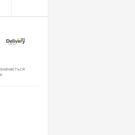
изначається
а