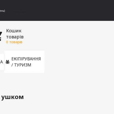
ень)
[gtranslate]
Кошик
товарів
0
товарів
ЕКІПІРУВАННЯ
А
/ ТУРИЗМ
с ушком