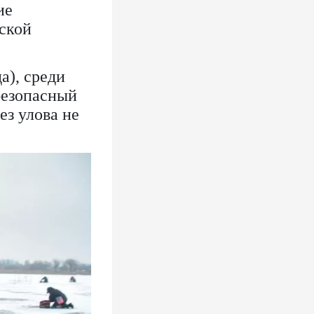
ие
ской
а), среди
безопасный
ез улова не