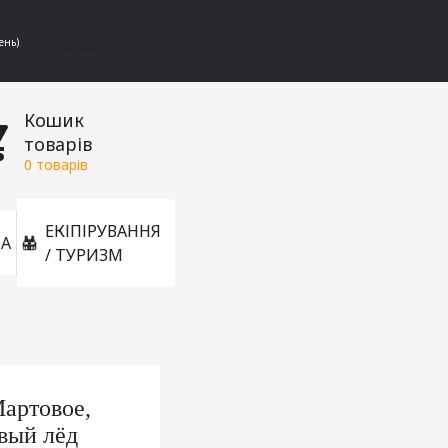
ень)
[gtranslate]
Кошик
товарів
0
товарів
ЕКІПІРУВАННЯ
А
/ ТУРИЗМ
Мартовое,
вый лёд