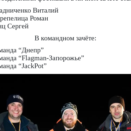
тадниченко Виталий
ерепелица Роман
аяц Сергей
В командном зачёте:
оманда “Днепр”
оманда “Flagman-Запорожье”
манда “JackPot”