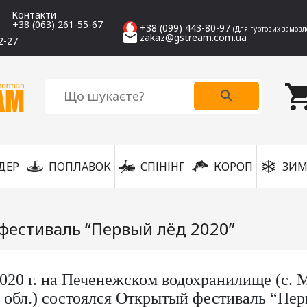
Контакти
+38 (063) 261-55-67
+38 (099) 443-80-97
(Для гуртових замовл
zakaz@gstream.com.ua
2-27
ДЕР
ПОПЛАВОК
СПІНІНГ
КОРОП
ЗИМ
фестиваль “Первый лёд 2020”
2020 г. на Печенежском водохранилище (с. 
 обл.) состоялся Открытый фестиваль “Пер