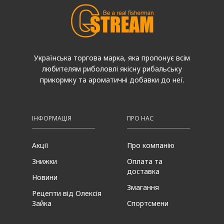
Українська торгова марка, яка пропонує всім
любителям риболовлі якісну рибальську
прикормку та ароматичні добавки до неї.
ІНФОРМАЦІЯ
ПРО НАС
Акції
Про компанію
Знижки
Оплата та
доставка
Новини
Змагання
Рецепти від Олексія
Зайка
Спортсмени