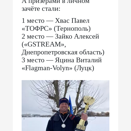
А призёрами в личном
зачёте стали:
1 место — Хвас Павел
«ТОФРС» (Тернополь)
2 место — Зайко Алексей
(«GSTREAM»,
Днепропетровская область)
3 место — Яцина Виталий
«Flagman-Volyn» (Луцк)