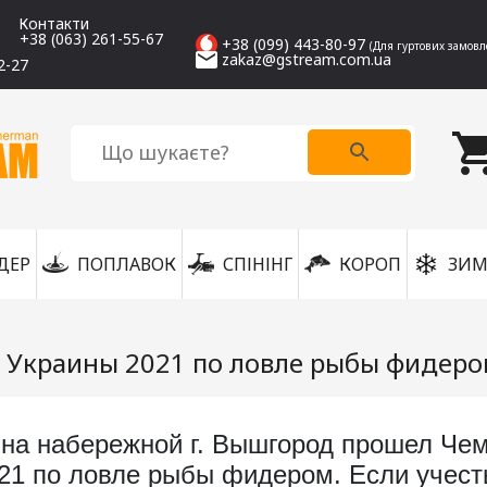
Контакти
+38 (063) 261-55-67
+38 (099) 443-80-97
(Для гуртових замовл
zakaz@gstream.com.ua
2-27
ДЕР
ПОПЛАВОК
СПІНІНГ
КОРОП
ЗИМ
 Украины 2021 по ловле рыбы фидер
а на набережной г. Вышгород прошел Че
21 по ловле рыбы фидером. Если учесть