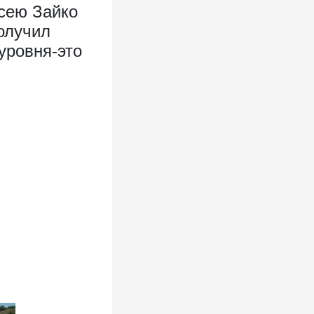
сею Зайко
получил
уровня-это