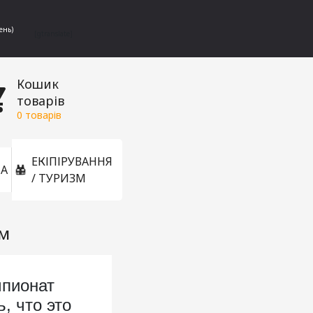
ень)
[gtranslate]
Кошик
товарів
0
товарів
ЕКІПІРУВАННЯ
А
/ ТУРИЗМ
ом
мпионат
, что это