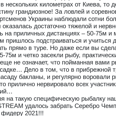
в нескольких километрах от Киева, то 
тину грандиозное! За ловлей и соревно
ртсменов Украины наблюдали сотни бо
 оказалась достаточно тяжелой и нервн
ь на приличных дистанциях – 50-75м и 
м пришлось подстраиваться и учиться д
ать прямо в туре. Но даже если вы сдел
65-75м и четко засекли рыбу, практичес
о еще не означает, что пойманная вами 
 садке… Дело в том, что в прибрежной 
засаду бакланы, и регулярно воровали 
Это прилично нервировало всех участни
ний…
ря на такую специфическую рыбалку на
STREAM удалось забрать Серебро Чемп
 фидеру 2021!!!