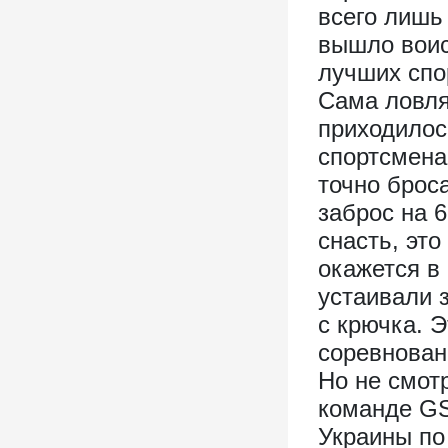
всего лишь 
вышло воис
лучших спо
Сама ловля
приходилос
спортсмена
точно брос
заброс на 
снасть, эт
окажется в
устаивали 
с крючка. 
соревнова
Но не смот
команде G
Украины по