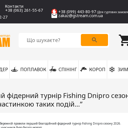
Контакти
+38 (063) 261-55-67
+38 (099) 443-80-97
(Для гуртових замовл
zakaz@gstream.com.ua
2-27
ДЕР
ПОПЛАВОК
СПІНІНГ
КОРОП
ЗИМ
й фідерний турнір Fishing Dnipro сезо
 частинкою таких подій…”
бережній провели перший благодійний фідерний турнір Fishing Dnipro сезону 2026.
 учасників було багато молоді.