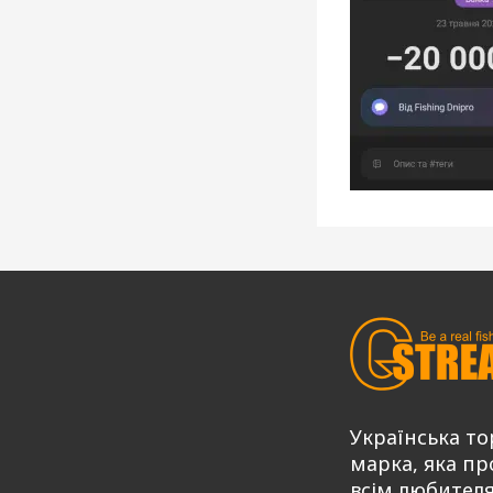
Українська то
марка, яка пр
всім любител