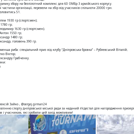
тримку збору на безпілотний комплекс для 60 ОМБр 3 армійського корпусу.
 частини організації, перевели на збір від учасників спільноти 20000 грн.
озловитись 51.
тем 1930 гр (спортсмен);
1780 гр;
лодимир 1630 гр (спортсмен);
Антон 1550 гр;
сандр 1480 гр;
ксандр, головень 390 гр.
йменша риба: спеціальний приз від клубу “Дніпровська бровка” – Рублевський Віталій;
ко Віктор;
ександру Грабченку.
мки:
м
ксій Зайко , @sergej.girman24
лінню спорту дніпровської міської ради за наданий п’єдестал для нагородження призері
м і учасникам, які зробили цей захід можливим!