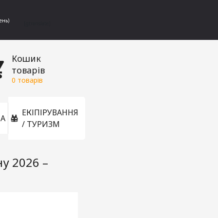
ень)
[gtranslate]
Кошик
товарів
0
товарів
ЕКІПІРУВАННЯ
А
/ ТУРИЗМ
ну 2026 –