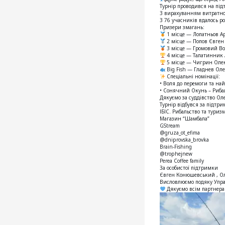
Турнір проводився на під
З вирахуванням витратної
З 76 учасників вдалось р
Призери змагань:
1 місце — Лопатньов Ар
2 місце — Попов Євген 
3 місце — Громовий Во
4 місце — Талатинник 
5 місце — Чигрин Олек
Big Fish — Гладнев Оле
Спеціальні номінації:
• Воля до перемоги та на
• Сонячний Окунь – Рибал
Дякуємо за суддівство Ол
Турнір відбувся за підтри
ІБІС. Рибальство та туриз
Магазин “Шамбала”
GStream
@gruza_ot_efima
@dniprovska_brovka
Brain-Fishing
@trophejnew
Perea Coffee family
За особистої підтримки
Євген Конюшевський , Оле
Висловлюємо подяку Управ
Дякуємо всім партнера