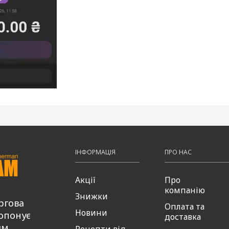
ІНФОРМАЦІЯ
ПРО НАС
Акції
Про
компанію
Знижки
ргова
Оплата та
Новини
опонує
доставка
ям